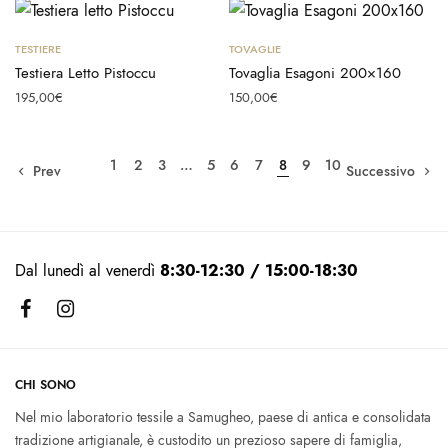
Aggiungi al carrello
Scegli
TESTIERE
TOVAGLIE
Testiera Letto Pistoccu
Tovaglia Esagoni 200×160
195,00
€
150,00
€
1
2
3
…
5
6
7
8
9
10
Prev
Successivo
Dal lunedì al venerdì
8:30-12:30 / 15:00-18:30
CHI SONO
Nel mio laboratorio tessile a Samugheo, paese di antica e consolidata
tradizione artigianale, è custodito un prezioso sapere di famiglia,