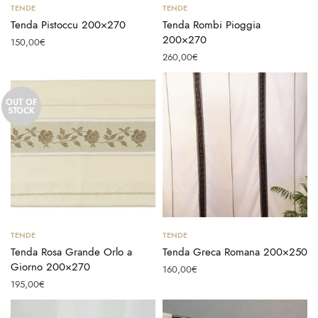
Aggiungi al carrello
Aggiungi al carrello
TENDE
TENDE
Tenda Pistoccu 200×270
Tenda Rombi Pioggia
200×270
150,00
€
260,00
€
OUT OF
STOCK
Leggi tutto
Scegli
TENDE
TENDE
Tenda Rosa Grande Orlo a
Tenda Greca Romana 200×250
Giorno 200×270
160,00
€
195,00
€