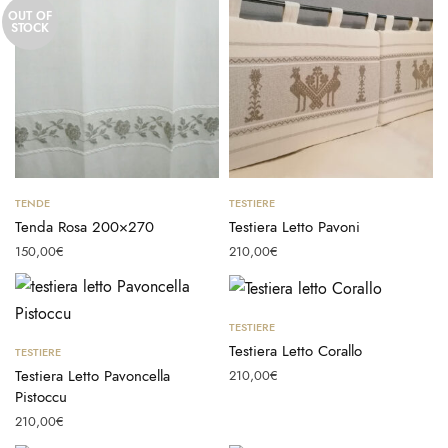
OUT OF
STOCK
Leggi tutto
Aggiungi al carrello
TENDE
TESTIERE
Tenda Rosa 200×270
Testiera Letto Pavoni
150,00
€
210,00
€
Aggiungi al carrello
TESTIERE
Aggiungi al carrello
Testiera Letto Corallo
TESTIERE
Testiera Letto Pavoncella
210,00
€
Pistoccu
210,00
€