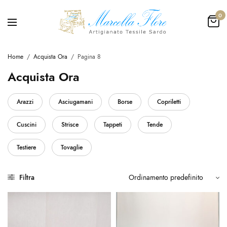
0
Home
/
Acquista Ora
/
Pagina 8
Acquista Ora
Arazzi
Asciugamani
Borse
Copriletti
Cuscini
Strisce
Tappeti
Tende
Testiere
Tovaglie
Filtra