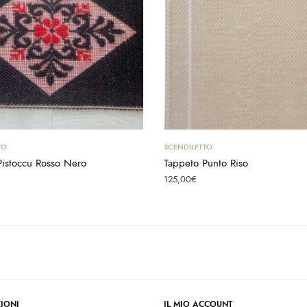
Aggiungi al carrello
Aggiungi al carrello
TO
SCENDILETTO
Pistoccu Rosso Nero
Tappeto Punto Riso
125,00
€
IONI
IL MIO ACCOUNT