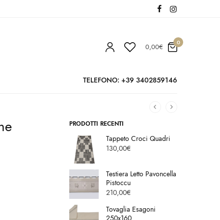
0
0,00
€
TELEFONO: +39 3402859146
ne
PRODOTTI RECENTI
Tappeto Croci Quadri
130,00
€
Testiera Letto Pavoncella
Pistoccu
210,00
€
Tovaglia Esagoni
250x160