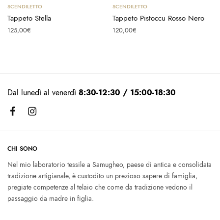
Aggiungi al carrello
Aggiungi al carrello
SCENDILETTO
SCENDILETTO
Tappeto Stella
Tappeto Pistoccu Rosso Nero
125,00
€
120,00
€
Dal lunedì al venerdì
8:30-12:30 / 15:00-18:30
CHI SONO
Nel mio laboratorio tessile a Samugheo, paese di antica e consolidata
tradizione artigianale, è custodito un prezioso sapere di famiglia,
pregiate competenze al telaio che come da tradizione vedono il
passaggio da madre in figlia.