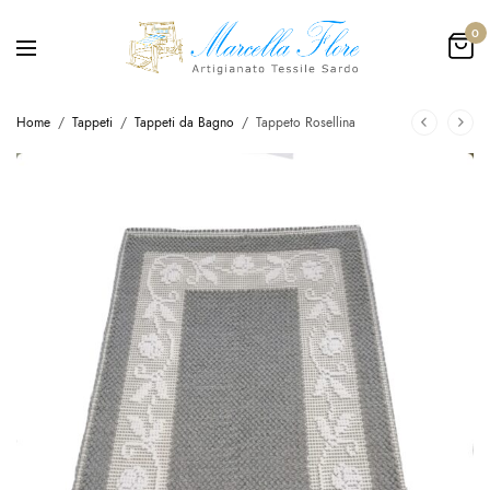
0
Home
/
Tappeti
/
Tappeti da Bagno
/
Tappeto Rosellina