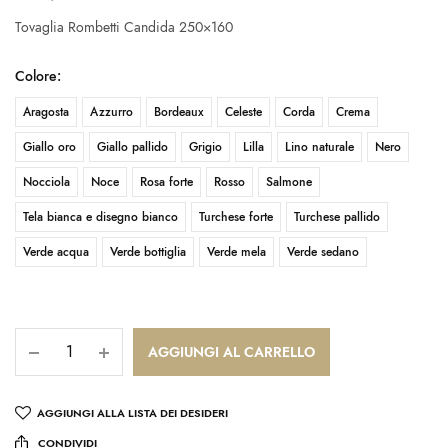
Tovaglia Rombetti Candida 250×160
Colore
:
Aragosta
Azzurro
Bordeaux
Celeste
Corda
Crema
Giallo oro
Giallo pallido
Grigio
Lilla
Lino naturale
Nero
Nocciola
Noce
Rosa forte
Rosso
Salmone
Tela bianca e disegno bianco
Turchese forte
Turchese pallido
Verde acqua
Verde bottiglia
Verde mela
Verde sedano
AGGIUNGI AL CARRELLO
AGGIUNGI ALLA LISTA DEI DESIDERI
CONDIVIDI