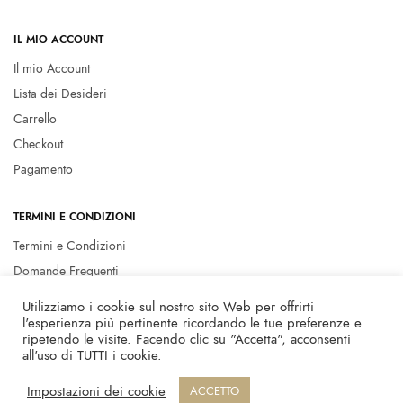
IL MIO ACCOUNT
Il mio Account
Lista dei Desideri
Carrello
Checkout
Pagamento
TERMINI E CONDIZIONI
Termini e Condizioni
Domande Frequenti
Privacy policy
Utilizziamo i cookie sul nostro sito Web per offrirti
Cookie Policy
l'esperienza più pertinente ricordando le tue preferenze e
ripetendo le visite. Facendo clic su "Accetta", acconsenti
all'uso di TUTTI i cookie.
© 2023 Marcella Flore - P.I. 01146020951 -
Privacy Policy
-
Credits
Impostazioni dei cookie
ACCETTO