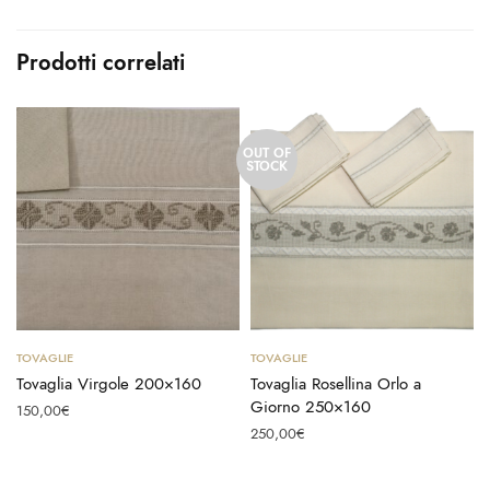
Prodotti correlati
OUT OF
STOCK
Aggiungi al carrello
Leggi tutto
TOVAGLIE
TOVAGLIE
Tovaglia Virgole 200×160
Tovaglia Rosellina Orlo a
Giorno 250×160
150,00
€
250,00
€