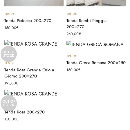
Aggiungi al carrello
Aggiungi al carrello
TENDE
TENDE
Tenda Pistoccu 200×270
Tenda Rombi Pioggia
200×270
150,00
€
260,00
€
OUT OF
Scegli
STOCK
TENDE
Leggi tutto
Tenda Greca Romana 200×250
TENDE
Tenda Rosa Grande Orlo a
160,00
€
Giorno 200×270
195,00
€
OUT OF
Leggi tutto
STOCK
TENDE
Tenda Rosa 200×270
150,00
€