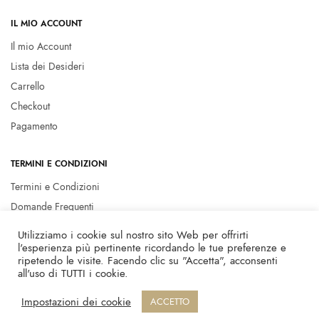
IL MIO ACCOUNT
Il mio Account
Lista dei Desideri
Carrello
Checkout
Pagamento
TERMINI E CONDIZIONI
Termini e Condizioni
Domande Frequenti
Privacy policy
Utilizziamo i cookie sul nostro sito Web per offrirti
Cookie Policy
l'esperienza più pertinente ricordando le tue preferenze e
ripetendo le visite. Facendo clic su "Accetta", acconsenti
all'uso di TUTTI i cookie.
© 2023 Marcella Flore - P.I. 01146020951 -
Privacy Policy
-
Credits
Impostazioni dei cookie
ACCETTO