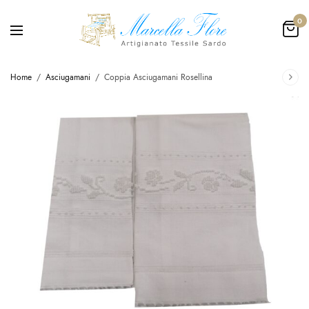
0
Home
/
Asciugamani
/
Coppia Asciugamani Rosellina