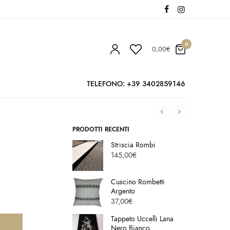
0
0,00
€
TELEFONO: +39 3402859146
PRODOTTI RECENTI
Striscia Rombi
145,00
€
Cuscino Rombetti
Argento
37,00
€
Tappeto Uccelli Lana
Nero Bianco