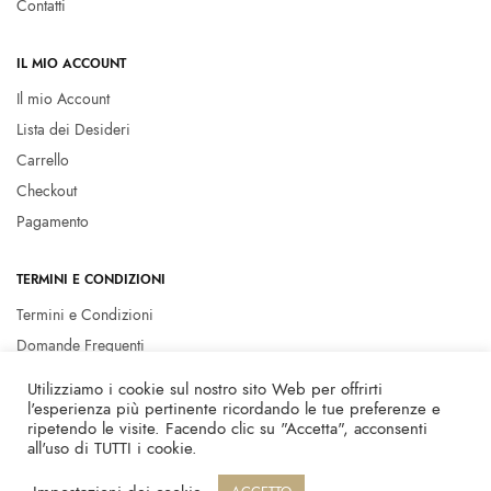
Contatti
IL MIO ACCOUNT
Il mio Account
Lista dei Desideri
Carrello
Checkout
Pagamento
TERMINI E CONDIZIONI
Termini e Condizioni
Domande Frequenti
Privacy policy
Utilizziamo i cookie sul nostro sito Web per offrirti
Cookie Policy
l'esperienza più pertinente ricordando le tue preferenze e
ripetendo le visite. Facendo clic su "Accetta", acconsenti
all'uso di TUTTI i cookie.
© 2023 Marcella Flore - P.I. 01146020951 -
Privacy Policy
-
Credits