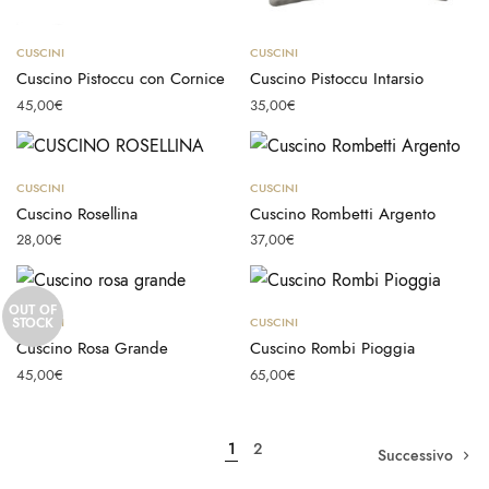
Aggiungi al carrello
Aggiungi al carrello
CUSCINI
CUSCINI
Cuscino Pistoccu con Cornice
Cuscino Pistoccu Intarsio
45,00
€
35,00
€
Aggiungi al carrello
Aggiungi al carrello
CUSCINI
CUSCINI
Cuscino Rosellina
Cuscino Rombetti Argento
28,00
€
37,00
€
OUT OF
Leggi tutto
Aggiungi al carrello
STOCK
CUSCINI
CUSCINI
Cuscino Rosa Grande
Cuscino Rombi Pioggia
45,00
€
65,00
€
1
2
Successivo